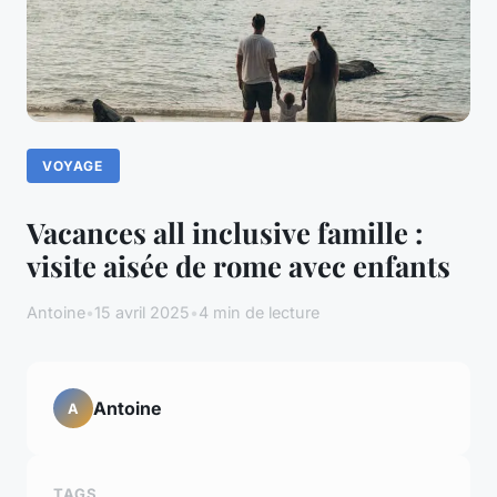
VOYAGE
Vacances all inclusive famille :
visite aisée de rome avec enfants
Antoine
•
15 avril 2025
•
4 min de lecture
Antoine
A
TAGS